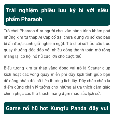
Trải nghiệm phiêu lưu kỳ bí với siêu
phẩm Pharaoh
Trò chơi Pharaoh đưa người chơi vào hành trình khám phá
những kim tự tháp Ai Cập cổ đại chứa đựng vô số kho báu
bí ẩn được canh giữ nghiêm ngặt. Trò chơi sở hữu cấu trúc
quay thưởng độc đáo với nhiều dòng thanh toán mở rộng
mang lại cơ hội nổ hũ cực lớn cho cược thủ.
Biểu tượng kim tự tháp vàng đóng vai trò là Scatter giúp
kích hoạt các vòng quay miễn phí đầy kịch tính giúp bạn
dễ dàng nhân đôi số tiền thưởng tích lũy. Đây chắc chắn là
điểm dừng chân lý tưởng cho những ai ưa thích cảm giác
chinh phục các thử thách mang đậm màu sắc lịch sử.
Game nổ hũ hot Kungfu Panda đầy vui