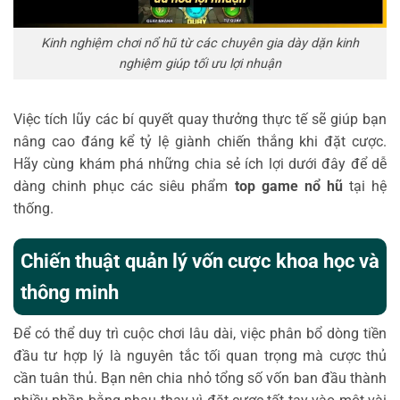
Kinh nghiệm chơi nổ hũ từ các chuyên gia dày dặn kinh
nghiệm giúp tối ưu lợi nhuận
Việc tích lũy các bí quyết quay thưởng thực tế sẽ giúp bạn
nâng cao đáng kể tỷ lệ giành chiến thắng khi đặt cược.
Hãy cùng khám phá những chia sẻ ích lợi dưới đây để dễ
dàng chinh phục các siêu phẩm
top game nổ hũ
tại hệ
thống.
Chiến thuật quản lý vốn cược khoa học và
thông minh
Để có thể duy trì cuộc chơi lâu dài, việc phân bổ dòng tiền
đầu tư hợp lý là nguyên tắc tối quan trọng mà cược thủ
cần tuân thủ. Bạn nên chia nhỏ tổng số vốn ban đầu thành