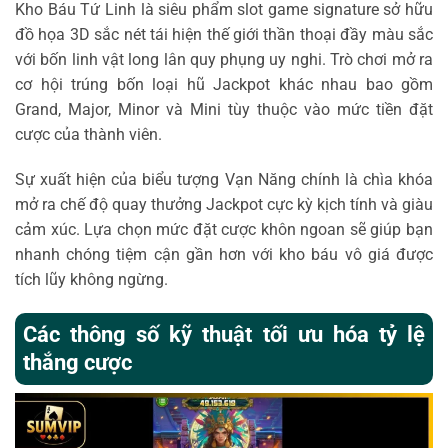
Kho Báu Tứ Linh là siêu phẩm slot game signature sở hữu
đồ họa 3D sắc nét tái hiện thế giới thần thoại đầy màu sắc
với bốn linh vật long lân quy phụng uy nghi. Trò chơi mở ra
cơ hội trúng bốn loại hũ Jackpot khác nhau bao gồm
Grand, Major, Minor và Mini tùy thuộc vào mức tiền đặt
cược của thành viên.
Sự xuất hiện của biểu tượng Vạn Năng chính là chìa khóa
mở ra chế độ quay thưởng Jackpot cực kỳ kịch tính và giàu
cảm xúc. Lựa chọn mức đặt cược khôn ngoan sẽ giúp bạn
nhanh chóng tiệm cận gần hơn với kho báu vô giá được
tích lũy không ngừng.
Các thông số kỹ thuật tối ưu hóa tỷ lệ
thắng cược