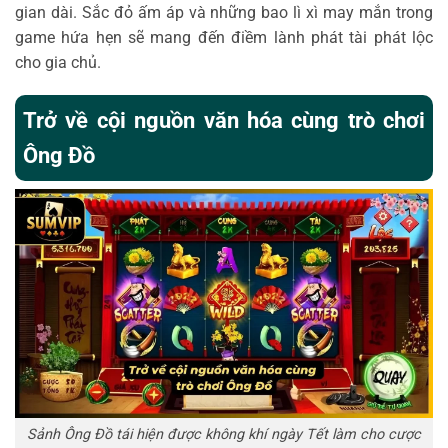
gian dài. Sắc đỏ ấm áp và những bao lì xì may mắn trong
game hứa hẹn sẽ mang đến điềm lành phát tài phát lộc
cho gia chủ.
Trở về cội nguồn văn hóa cùng trò chơi
Ông Đồ
Sảnh Ông Đồ tái hiện được không khí ngày Tết làm cho cược