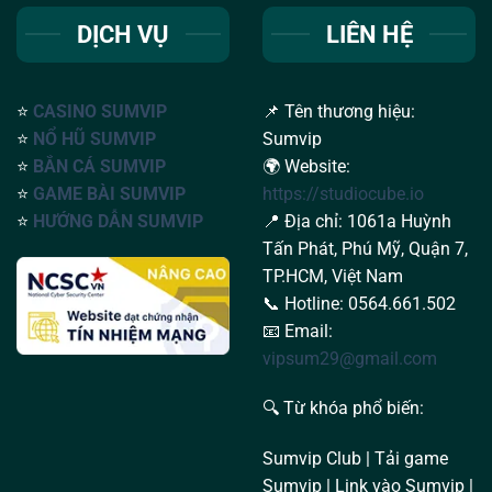
DỊCH VỤ
LIÊN HỆ
⭐
CASINO SUMVIP
📌 Tên thương hiệu:
⭐
NỔ HŨ SUMVIP
Sumvip
⭐
BẮN CÁ SUMVIP
🌍 Website:
⭐
GAME BÀI SUMVIP
https://studiocube.io
⭐
HƯỚNG DẪN SUMVIP
📍 Địa chỉ: 1061a Huỳnh
Tấn Phát, Phú Mỹ, Quận 7,
TP.HCM, Việt Nam
📞 Hotline: 0564.661.502
📧 Email:
vipsum29@gmail.com
🔍 Từ khóa phổ biến:
Sumvip Club | Tải game
Sumvip | Link vào Sumvip |