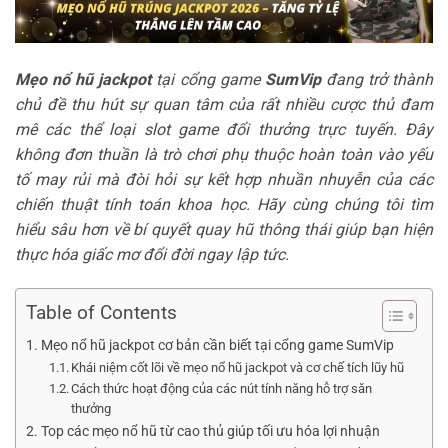
Mẹo nổ hũ jackpot
tại cổng game
SumVip
đang trở thành
chủ đề thu hút sự quan tâm của rất nhiều cược thủ đam
mê các thể loại slot game đổi thưởng trực tuyến. Đây
không đơn thuần là trò chơi phụ thuộc hoàn toàn vào yếu
tố may rủi mà đòi hỏi sự kết hợp nhuần nhuyễn của các
chiến thuật tính toán khoa học. Hãy cùng chúng tôi tìm
hiểu sâu hơn về bí quyết quay hũ thông thái giúp bạn hiện
thực hóa giấc mơ đổi đời ngay lập tức.
Table of Contents
Mẹo nổ hũ jackpot cơ bản cần biết tại cổng game SumVip
Khái niệm cốt lõi về mẹo nổ hũ jackpot và cơ chế tích lũy hũ
Cách thức hoạt động của các nút tính năng hỗ trợ săn
thưởng
Top các mẹo nổ hũ từ cao thủ giúp tối ưu hóa lợi nhuận