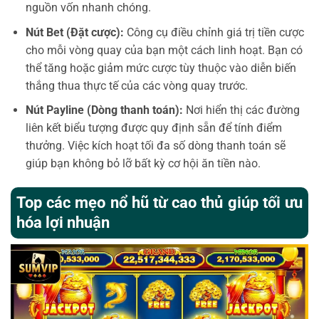
nguồn vốn nhanh chóng.
Nút Bet (Đặt cược):
Công cụ điều chỉnh giá trị tiền cược
cho mỗi vòng quay của bạn một cách linh hoạt. Bạn có
thể tăng hoặc giảm mức cược tùy thuộc vào diễn biến
thắng thua thực tế của các vòng quay trước.
Nút Payline (Dòng thanh toán):
Nơi hiển thị các đường
liên kết biểu tượng được quy định sẵn để tính điểm
thưởng. Việc kích hoạt tối đa số dòng thanh toán sẽ
giúp bạn không bỏ lỡ bất kỳ cơ hội ăn tiền nào.
Top các mẹo nổ hũ từ cao thủ giúp tối ưu
hóa lợi nhuận