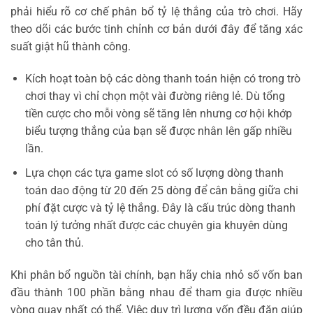
phải hiểu rõ cơ chế phân bổ tỷ lệ thắng của trò chơi. Hãy
theo dõi các bước tinh chỉnh cơ bản dưới đây để tăng xác
suất giật hũ thành công.
Kích hoạt toàn bộ các dòng thanh toán hiện có trong trò
chơi thay vì chỉ chọn một vài đường riêng lẻ. Dù tổng
tiền cược cho mỗi vòng sẽ tăng lên nhưng cơ hội khớp
biểu tượng thắng của bạn sẽ được nhân lên gấp nhiều
lần.
Lựa chọn các tựa game slot có số lượng dòng thanh
toán dao động từ 20 đến 25 dòng để cân bằng giữa chi
phí đặt cược và tỷ lệ thắng. Đây là cấu trúc dòng thanh
toán lý tưởng nhất được các chuyên gia khuyên dùng
cho tân thủ.
Khi phân bổ nguồn tài chính, bạn hãy chia nhỏ số vốn ban
đầu thành 100 phần bằng nhau để tham gia được nhiều
vòng quay nhất có thể. Việc duy trì lượng vốn đều đặn giúp