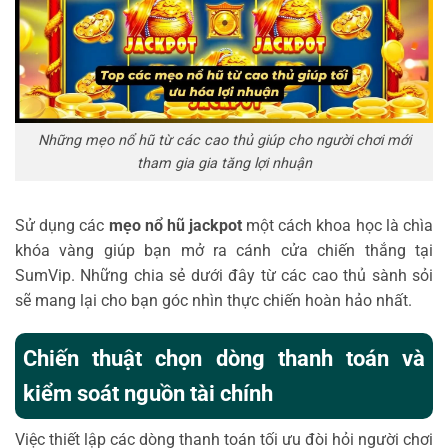
Những mẹo nổ hũ từ các cao thủ giúp cho người chơi mới
tham gia gia tăng lợi nhuận
Sử dụng các
mẹo nổ hũ jackpot
một cách khoa học là chìa
khóa vàng giúp bạn mở ra cánh cửa chiến thắng tại
SumVip. Những chia sẻ dưới đây từ các cao thủ sành sỏi
sẽ mang lại cho bạn góc nhìn thực chiến hoàn hảo nhất.
Chiến thuật chọn dòng thanh toán và
kiểm soát nguồn tài chính
Việc thiết lập các dòng thanh toán tối ưu đòi hỏi người chơi