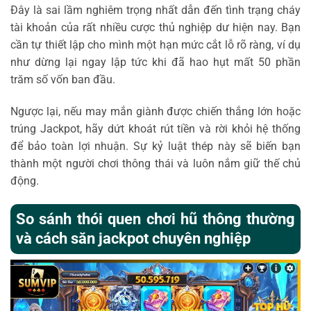
Đây là sai lầm nghiêm trọng nhất dẫn đến tình trạng cháy
tài khoản của rất nhiều cược thủ nghiệp dư hiện nay. Bạn
cần tự thiết lập cho mình một hạn mức cắt lỗ rõ ràng, ví dụ
như dừng lại ngay lập tức khi đã hao hụt mất 50 phần
trăm số vốn ban đầu.
Ngược lại, nếu may mắn giành được chiến thắng lớn hoặc
trúng Jackpot, hãy dứt khoát rút tiền và rời khỏi hệ thống
để bảo toàn lợi nhuận. Sự kỷ luật thép này sẽ biến bạn
thành một người chơi thông thái và luôn nắm giữ thế chủ
động.
So sánh thói quen chơi hũ thông thường
và cách săn jackpot chuyên nghiệp