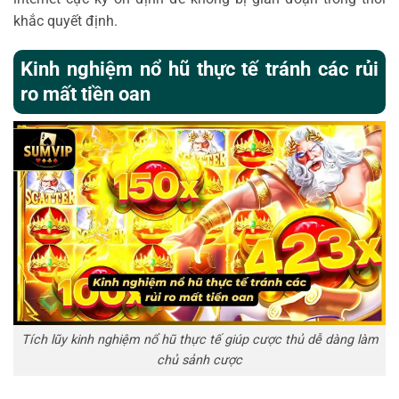
khắc quyết định.
Kinh nghiệm nổ hũ thực tế tránh các rủi
ro mất tiền oan
Tích lũy kinh nghiệm nổ hũ thực tế giúp cược thủ dễ dàng làm
chủ sảnh cược