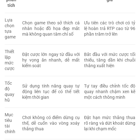
tích
Lựa
Chọn game theo sở thích cá
Ưu tiên các trò chơi có tỷ
chọn
nhân hoặc đồ họa đẹp mắt
lệ hoàn trả RTP cao từ 96
tựa
mà không quan tâm chỉ số
phần trăm trở lên
game
Thiết
Đặt cược lớn ngay từ đầu với
Bắt đầu với mức cược tối
lập
hy vọng ăn nhanh, dễ mất
thiểu, tăng dần khi chuỗi
mức
kiểm soát
thắng xuất hiện
cược
Tốc
Sử dụng tính năng quay tự
Tự tay điều chỉnh tốc độ
độ
động liên tục để có thể tiết
quay nhanh chậm xen kẽ
quay
kiệm thời gian
một cách thông minh
hũ
Mục
Chơi không có điểm dừng cụ
Đặt hạn mức thắng thua
tiêu
thể, dễ cuốn vào vòng xoáy
rõ ràng và dứt khoát dừng
tài
thắng thua
lại khi chạm mốc
chính