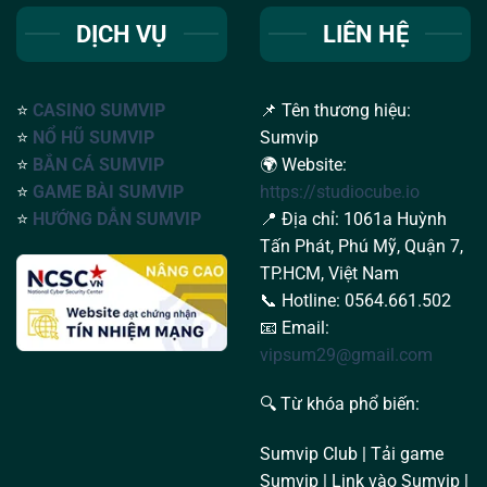
DỊCH VỤ
LIÊN HỆ
⭐
CASINO SUMVIP
📌 Tên thương hiệu:
⭐
NỔ HŨ SUMVIP
Sumvip
⭐
BẮN CÁ SUMVIP
🌍 Website:
⭐
GAME BÀI SUMVIP
https://studiocube.io
⭐
HƯỚNG DẪN SUMVIP
📍 Địa chỉ: 1061a Huỳnh
Tấn Phát, Phú Mỹ, Quận 7,
TP.HCM, Việt Nam
📞 Hotline: 0564.661.502
📧 Email:
vipsum29@gmail.com
🔍 Từ khóa phổ biến:
Sumvip Club | Tải game
Sumvip | Link vào Sumvip |