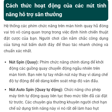
Cách thức hoạt động của các nút tính
năng hỗ trợ săn thưởng
Hệ thống các phím chức năng trên màn hình quay hũ đóng
vai trò vô cùng quan trọng trong việc định hình chiến thuật
đặt cược của bạn. Người chơi cần nắm chắc công dụng
của từng nút bấm dưới đây để thao tác nhanh chóng và
chuẩn xác nhất.
Nút Spin (Quay):
Phím chức năng chính dùng để khởi
động các guồng quay chuyển động ngẫu nhiên trên
màn hình. Bạn nên tự tay nhấn nút này thay vì dùng chế
độ tự động để dễ dàng kiểm soát nhịp độ ván đấu.
Nút Auto Spin (Quay tự động):
Chức năng cho phép
máy tính tự động quay liên tục theo mức tiền đã cài đặt
từ trước. Các chuyên gia thường khuyên người chơi hạn
chế sử dụng tính năng này vì nó rất dễ làm hao hụt