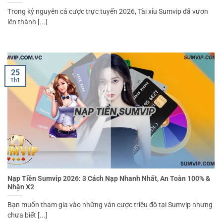
Trong kỷ nguyên cá cược trực tuyến 2026, Tài xỉu Sumvip đã vươn
lên thành [...]
25
Th1
Nạp Tiền Sumvip 2026: 3 Cách Nạp Nhanh Nhất, An Toàn 100% &
Nhận X2
Bạn muốn tham gia vào những ván cược triệu đô tại Sumvip nhưng
chưa biết [...]