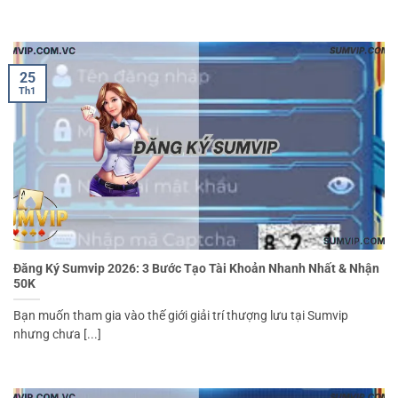
25
Th1
Đăng Ký Sumvip 2026: 3 Bước Tạo Tài Khoản Nhanh Nhất & Nhận
50K
Bạn muốn tham gia vào thế giới giải trí thượng lưu tại Sumvip
nhưng chưa [...]