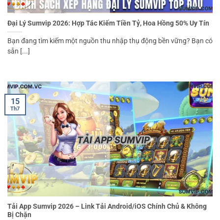
Đại Lý Sumvip 2026: Hợp Tác Kiếm Tiền Tỷ, Hoa Hồng 50% Uy Tín
Bạn đang tìm kiếm một nguồn thu nhập thụ động bền vững? Bạn có
sẵn [...]
15
Th7
Tải App Sumvip 2026 – Link Tải Android/iOS Chính Chủ & Không
Bị Chặn